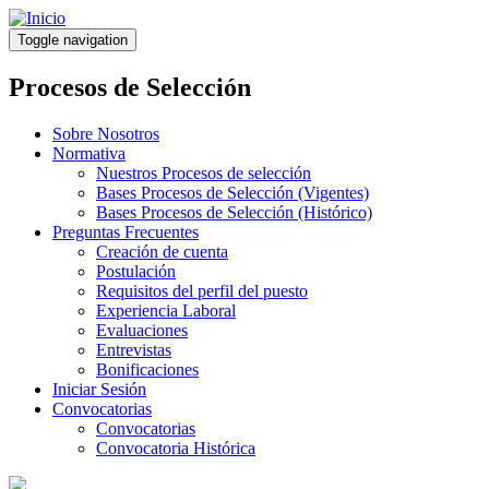
Pasar
al
Toggle navigation
contenido
principal
Procesos de Selección
Sobre Nosotros
Normativa
Nuestros Procesos de selección
Bases Procesos de Selección (Vigentes)
Bases Procesos de Selección (Histórico)
Preguntas Frecuentes
Creación de cuenta
Postulación
Requisitos del perfil del puesto
Experiencia Laboral
Evaluaciones
Entrevistas
Bonificaciones
Iniciar Sesión
Convocatorias
Convocatorias
Convocatoria Histórica