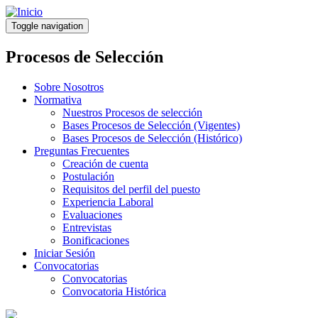
Pasar
al
Toggle navigation
contenido
principal
Procesos de Selección
Sobre Nosotros
Normativa
Nuestros Procesos de selección
Bases Procesos de Selección (Vigentes)
Bases Procesos de Selección (Histórico)
Preguntas Frecuentes
Creación de cuenta
Postulación
Requisitos del perfil del puesto
Experiencia Laboral
Evaluaciones
Entrevistas
Bonificaciones
Iniciar Sesión
Convocatorias
Convocatorias
Convocatoria Histórica