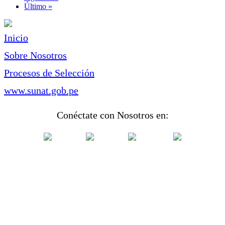
página
Última
Último »
página
Inicio
Sobre Nosotros
Procesos de Selección
www.sunat.gob.pe
Conéctate con Nosotros en: