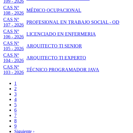
109 - 2026
CAS Nº
MÉDICO OCUPACIONAL
108 - 2026
CAS Nº
PROFESIONAL EN TRABAJO SOCIAL - OD
107 - 2026
CAS Nº
LICENCIADO EN ENFERMERIA
106 - 2026
CAS Nº
ARQUITECTO TI SENIOR
105 - 2026
CAS Nº
ARQUITECTO TI EXPERTO
104 - 2026
CAS Nº
TÉCNICO PROGRAMADOR JAVA
103 - 2026
Página
1
actual
Page
2
Paginación
Page
3
Page
4
Page
5
Page
6
Page
7
Page
8
Page
9
Siguiente
Siguiente ›