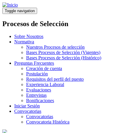
Pasar
al
Toggle navigation
contenido
principal
Procesos de Selección
Sobre Nosotros
Normativa
Nuestros Procesos de selección
Bases Procesos de Selección (Vigentes)
Bases Procesos de Selección (Histórico)
Preguntas Frecuentes
Creación de cuenta
Postulación
Requisitos del perfil del puesto
Experiencia Laboral
Evaluaciones
Entrevistas
Bonificaciones
Iniciar Sesión
Convocatorias
Convocatorias
Convocatoria Histórica