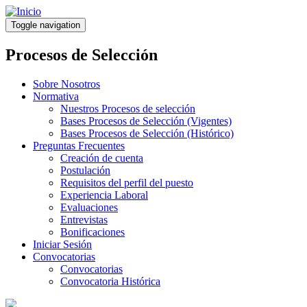
Pasar
al
Toggle navigation
contenido
principal
Procesos de Selección
Sobre Nosotros
Normativa
Nuestros Procesos de selección
Bases Procesos de Selección (Vigentes)
Bases Procesos de Selección (Histórico)
Preguntas Frecuentes
Creación de cuenta
Postulación
Requisitos del perfil del puesto
Experiencia Laboral
Evaluaciones
Entrevistas
Bonificaciones
Iniciar Sesión
Convocatorias
Convocatorias
Convocatoria Histórica