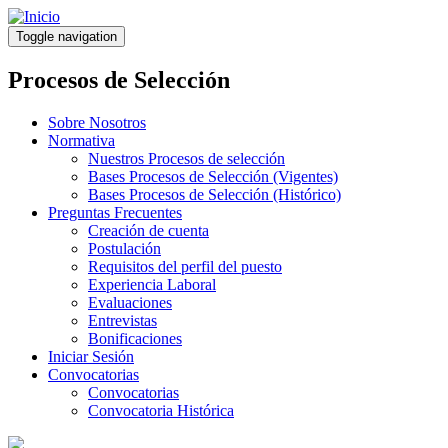
Pasar
al
Toggle navigation
contenido
principal
Procesos de Selección
Sobre Nosotros
Normativa
Nuestros Procesos de selección
Bases Procesos de Selección (Vigentes)
Bases Procesos de Selección (Histórico)
Preguntas Frecuentes
Creación de cuenta
Postulación
Requisitos del perfil del puesto
Experiencia Laboral
Evaluaciones
Entrevistas
Bonificaciones
Iniciar Sesión
Convocatorias
Convocatorias
Convocatoria Histórica