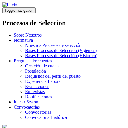
Pasar
al
Toggle navigation
contenido
principal
Procesos de Selección
Sobre Nosotros
Normativa
Nuestros Procesos de selección
Bases Procesos de Selección (Vigentes)
Bases Procesos de Selección (Histórico)
Preguntas Frecuentes
Creación de cuenta
Postulación
Requisitos del perfil del puesto
Experiencia Laboral
Evaluaciones
Entrevistas
Bonificaciones
Iniciar Sesión
Convocatorias
Convocatorias
Convocatoria Histórica