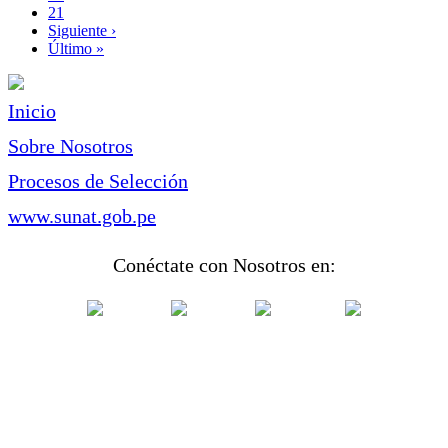
Page
21
Siguiente
Siguiente ›
página
Última
Último »
página
Inicio
Sobre Nosotros
Procesos de Selección
www.sunat.gob.pe
Conéctate con Nosotros en: