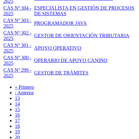
2025
CAS Nº 304 -
ESPECIALISTA EN GESTIÓN DE PROCESOS
2025
DE SISTEMAS
CAS Nº 303 -
PROGRAMADOR JAVA
2025
CAS Nº 302 -
GESTOR DE ORIENTACIÓN TRIBUTARIA
2025
CAS Nº 301 -
APOYO OPERATIVO
2025
CAS Nº 300 -
OPERARIO DE APOYO CANINO
2025
CAS Nº 299 -
GESTOR DE TRÁMITES
2025
Primera
« Primero
página
Página
‹ Anterior
Paginación
anterior
Page
13
Page
14
Page
15
Page
16
Página
17
actual
Page
18
Page
19
Page
20