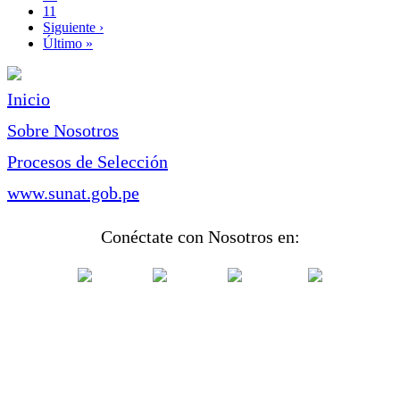
Page
11
Siguiente
Siguiente ›
página
Última
Último »
página
Inicio
Sobre Nosotros
Procesos de Selección
www.sunat.gob.pe
Conéctate con Nosotros en: