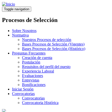
Pasar
al
Toggle navigation
contenido
principal
Procesos de Selección
Sobre Nosotros
Normativa
Nuestros Procesos de selección
Bases Procesos de Selección (Vigentes)
Bases Procesos de Selección (Histórico)
Preguntas Frecuentes
Creación de cuenta
Postulación
Requisitos del perfil del puesto
Experiencia Laboral
Evaluaciones
Entrevistas
Bonificaciones
Iniciar Sesión
Convocatorias
Convocatorias
Convocatoria Histórica