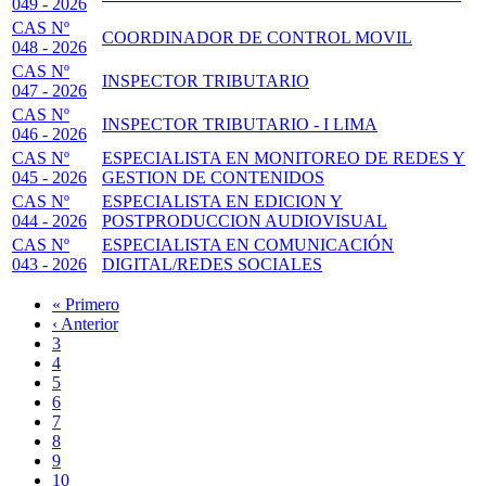
049 - 2026
CAS Nº
COORDINADOR DE CONTROL MOVIL
048 - 2026
CAS Nº
INSPECTOR TRIBUTARIO
047 - 2026
CAS Nº
INSPECTOR TRIBUTARIO - I LIMA
046 - 2026
CAS Nº
ESPECIALISTA EN MONITOREO DE REDES Y
045 - 2026
GESTION DE CONTENIDOS
CAS Nº
ESPECIALISTA EN EDICION Y
044 - 2026
POSTPRODUCCION AUDIOVISUAL
CAS Nº
ESPECIALISTA EN COMUNICACIÓN
043 - 2026
DIGITAL/REDES SOCIALES
Primera
« Primero
página
Página
‹ Anterior
Paginación
anterior
Page
3
Page
4
Page
5
Page
6
Página
7
actual
Page
8
Page
9
Page
10