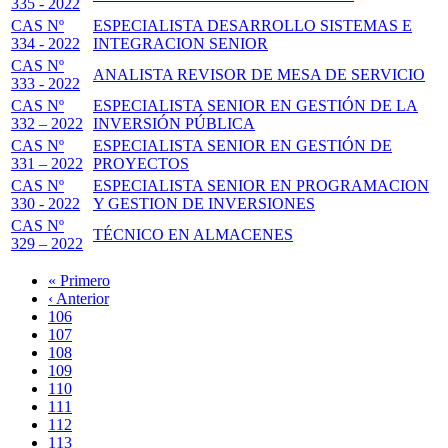
335 - 2022
CAS Nº
ESPECIALISTA DESARROLLO SISTEMAS E
334 - 2022
INTEGRACION SENIOR
CAS Nº
ANALISTA REVISOR DE MESA DE SERVICIO
333 - 2022
CAS Nº
ESPECIALISTA SENIOR EN GESTIÓN DE LA
332 – 2022
INVERSIÓN PÚBLICA
CAS Nº
ESPECIALISTA SENIOR EN GESTIÓN DE
331 – 2022
PROYECTOS
CAS Nº
ESPECIALISTA SENIOR EN PROGRAMACION
330 - 2022
Y GESTION DE INVERSIONES
CAS Nº
TÉCNICO EN ALMACENES
329 – 2022
Primera
« Primero
página
Página
‹ Anterior
Paginación
anterior
Page
106
Page
107
Page
108
Page
109
Página
110
actual
Page
111
Page
112
Page
113