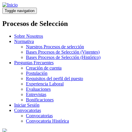
Pasar
al
Toggle navigation
contenido
principal
Procesos de Selección
Sobre Nosotros
Normativa
Nuestros Procesos de selección
Bases Procesos de Selección (Vigentes)
Bases Procesos de Selección (Histórico)
Preguntas Frecuentes
Creación de cuenta
Postulación
Requisitos del perfil del puesto
Experiencia Laboral
Evaluaciones
Entrevistas
Bonificaciones
Iniciar Sesión
Convocatorias
Convocatorias
Convocatoria Histórica