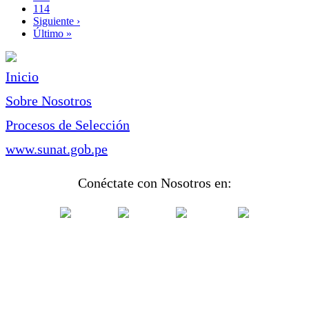
Page
114
Siguiente
Siguiente ›
página
Última
Último »
página
Inicio
Sobre Nosotros
Procesos de Selección
www.sunat.gob.pe
Conéctate con Nosotros en: