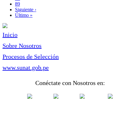
Page
89
Siguiente
Siguiente ›
página
Última
Último »
página
Inicio
Sobre Nosotros
Procesos de Selección
www.sunat.gob.pe
Conéctate con Nosotros en: