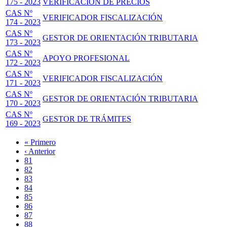
175 - 2023
VERIFICACIÓN DE PRECIOS
CAS Nº
VERIFICADOR FISCALIZACIÓN
174 - 2023
CAS Nº
GESTOR DE ORIENTACIÓN TRIBUTARIA
173 - 2023
CAS Nº
APOYO PROFESIONAL
172 - 2023
CAS Nº
VERIFICADOR FISCALIZACIÓN
171 - 2023
CAS Nº
GESTOR DE ORIENTACIÓN TRIBUTARIA
170 - 2023
CAS Nº
GESTOR DE TRÁMITES
169 - 2023
Primera
« Primero
página
Página
‹ Anterior
Paginación
anterior
Page
81
Page
82
Page
83
Page
84
Página
85
actual
Page
86
Page
87
Page
88