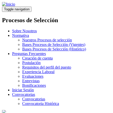
Pasar
al
Toggle navigation
contenido
principal
Procesos de Selección
Sobre Nosotros
Normativa
Nuestros Procesos de selección
Bases Procesos de Selección (Vigentes)
Bases Procesos de Selección (Histórico)
Preguntas Frecuentes
Creación de cuenta
Postulación
Requisitos del perfil del puesto
Experiencia Laboral
Evaluaciones
Entrevistas
Bonificaciones
Iniciar Sesión
Convocatorias
Convocatorias
Convocatoria Histórica