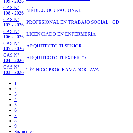
109 - 2026
CAS Nº
MÉDICO OCUPACIONAL
108 - 2026
CAS Nº
PROFESIONAL EN TRABAJO SOCIAL - OD
107 - 2026
CAS Nº
LICENCIADO EN ENFERMERIA
106 - 2026
CAS Nº
ARQUITECTO TI SENIOR
105 - 2026
CAS Nº
ARQUITECTO TI EXPERTO
104 - 2026
CAS Nº
TÉCNICO PROGRAMADOR JAVA
103 - 2026
Página
1
actual
Page
2
Paginación
Page
3
Page
4
Page
5
Page
6
Page
7
Page
8
Page
9
Siguiente
Siguiente ›