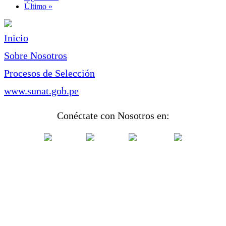
página
Última
Último »
página
Inicio
Sobre Nosotros
Procesos de Selección
www.sunat.gob.pe
Conéctate con Nosotros en: