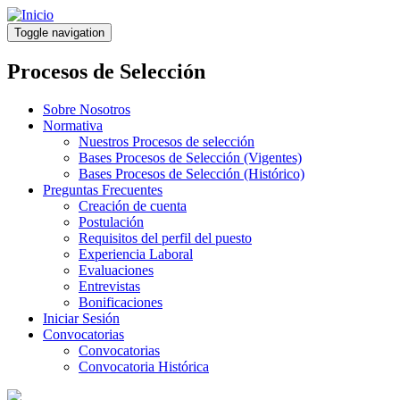
Pasar
al
Toggle navigation
contenido
principal
Procesos de Selección
Sobre Nosotros
Normativa
Nuestros Procesos de selección
Bases Procesos de Selección (Vigentes)
Bases Procesos de Selección (Histórico)
Preguntas Frecuentes
Creación de cuenta
Postulación
Requisitos del perfil del puesto
Experiencia Laboral
Evaluaciones
Entrevistas
Bonificaciones
Iniciar Sesión
Convocatorias
Convocatorias
Convocatoria Histórica