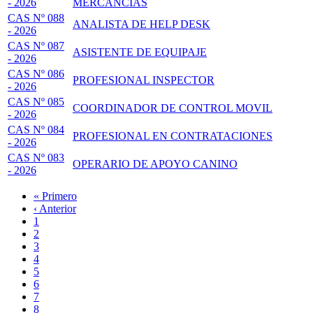
- 2026
MERCANCÍAS
CAS Nº 088
ANALISTA DE HELP DESK
- 2026
CAS Nº 087
ASISTENTE DE EQUIPAJE
- 2026
CAS Nº 086
PROFESIONAL INSPECTOR
- 2026
CAS Nº 085
COORDINADOR DE CONTROL MOVIL
- 2026
CAS Nº 084
PROFESIONAL EN CONTRATACIONES
- 2026
CAS Nº 083
OPERARIO DE APOYO CANINO
- 2026
Primera
« Primero
página
Página
‹ Anterior
Paginación
anterior
Page
1
Page
2
Página
3
actual
Page
4
Page
5
Page
6
Page
7
Page
8