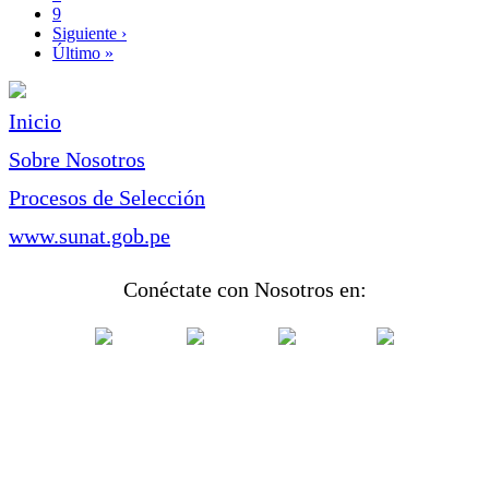
Page
9
Siguiente
Siguiente ›
página
Última
Último »
página
Inicio
Sobre Nosotros
Procesos de Selección
www.sunat.gob.pe
Conéctate con Nosotros en: