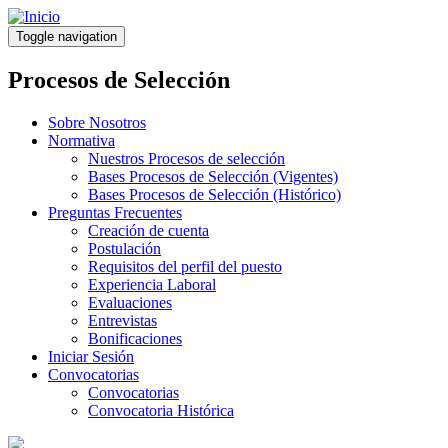
Pasar
al
Toggle navigation
contenido
principal
Procesos de Selección
Sobre Nosotros
Normativa
Nuestros Procesos de selección
Bases Procesos de Selección (Vigentes)
Bases Procesos de Selección (Histórico)
Preguntas Frecuentes
Creación de cuenta
Postulación
Requisitos del perfil del puesto
Experiencia Laboral
Evaluaciones
Entrevistas
Bonificaciones
Iniciar Sesión
Convocatorias
Convocatorias
Convocatoria Histórica