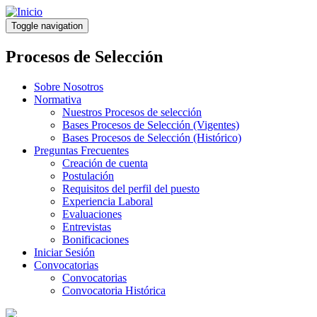
Pasar
al
Toggle navigation
contenido
principal
Procesos de Selección
Sobre Nosotros
Normativa
Nuestros Procesos de selección
Bases Procesos de Selección (Vigentes)
Bases Procesos de Selección (Histórico)
Preguntas Frecuentes
Creación de cuenta
Postulación
Requisitos del perfil del puesto
Experiencia Laboral
Evaluaciones
Entrevistas
Bonificaciones
Iniciar Sesión
Convocatorias
Convocatorias
Convocatoria Histórica