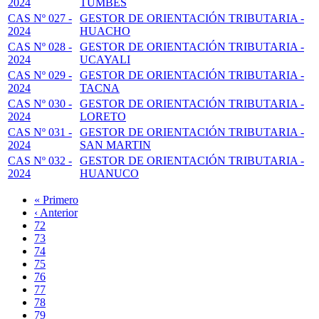
2024
TUMBES
CAS Nº 027 -
GESTOR DE ORIENTACIÓN TRIBUTARIA -
2024
HUACHO
CAS Nº 028 -
GESTOR DE ORIENTACIÓN TRIBUTARIA -
2024
UCAYALI
CAS Nº 029 -
GESTOR DE ORIENTACIÓN TRIBUTARIA -
2024
TACNA
CAS Nº 030 -
GESTOR DE ORIENTACIÓN TRIBUTARIA -
2024
LORETO
CAS Nº 031 -
GESTOR DE ORIENTACIÓN TRIBUTARIA -
2024
SAN MARTIN
CAS Nº 032 -
GESTOR DE ORIENTACIÓN TRIBUTARIA -
2024
HUANUCO
Primera
« Primero
página
Página
‹ Anterior
Paginación
anterior
Page
72
Page
73
Page
74
Page
75
Página
76
actual
Page
77
Page
78
Page
79