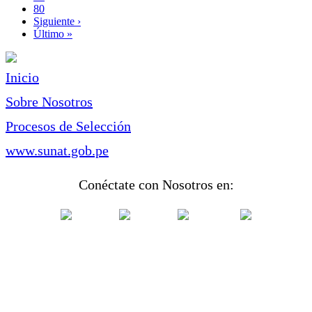
Page
80
Siguiente
Siguiente ›
página
Última
Último »
página
Inicio
Sobre Nosotros
Procesos de Selección
www.sunat.gob.pe
Conéctate con Nosotros en: