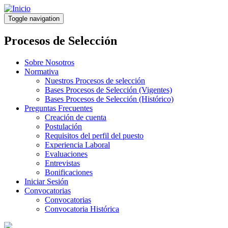
Pasar
al
Toggle navigation
contenido
principal
Procesos de Selección
Sobre Nosotros
Normativa
Nuestros Procesos de selección
Bases Procesos de Selección (Vigentes)
Bases Procesos de Selección (Histórico)
Preguntas Frecuentes
Creación de cuenta
Postulación
Requisitos del perfil del puesto
Experiencia Laboral
Evaluaciones
Entrevistas
Bonificaciones
Iniciar Sesión
Convocatorias
Convocatorias
Convocatoria Histórica