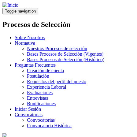
Pasar
al
Toggle navigation
contenido
principal
Procesos de Selección
Sobre Nosotros
Normativa
Nuestros Procesos de selección
Bases Procesos de Selección (Vigentes)
Bases Procesos de Selección (Histórico)
Preguntas Frecuentes
Creación de cuenta
Postulación
Requisitos del perfil del puesto
Experiencia Laboral
Evaluaciones
Entrevistas
Bonificaciones
Iniciar Sesión
Convocatorias
Convocatorias
Convocatoria Histórica