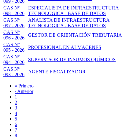
099 - 2026
CAS Nº
ESPECIALISTA DE INFRAESTRUCTURA
098 - 2026
TECNOLOGICA - BASE DE DATOS
CAS Nº
ANALISTA DE INFRAESTRUCTURA
097 - 2026
TECNOLOGICA - BASE DE DATOS
CAS Nº
GESTOR DE ORIENTACIÓN TRIBUTARIA
096 - 2026
CAS Nº
PROFESIONAL EN ALMACENES
095 - 2026
CAS Nº
SUPERVISOR DE INSUMOS QUÍMICOS
094 - 2026
CAS Nº
AGENTE FISCALIZADOR
093 - 2026
Primera
« Primero
página
Página
‹ Anterior
Paginación
anterior
Page
1
Página
2
actual
Page
3
Page
4
Page
5
Page
6
Page
7
Page
8