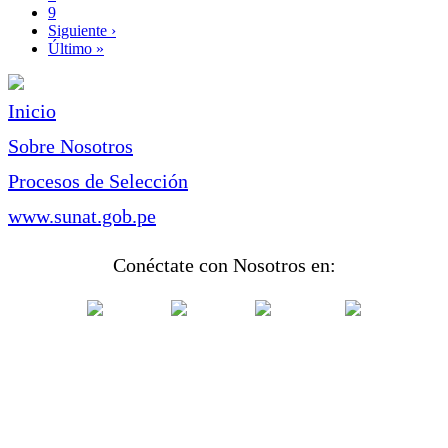
Page
9
Siguiente
Siguiente ›
página
Última
Último »
página
Inicio
Sobre Nosotros
Procesos de Selección
www.sunat.gob.pe
Conéctate con Nosotros en: