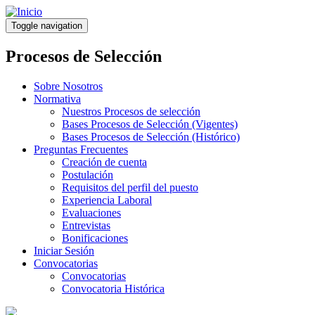
Pasar
al
Toggle navigation
contenido
principal
Procesos de Selección
Sobre Nosotros
Normativa
Nuestros Procesos de selección
Bases Procesos de Selección (Vigentes)
Bases Procesos de Selección (Histórico)
Preguntas Frecuentes
Creación de cuenta
Postulación
Requisitos del perfil del puesto
Experiencia Laboral
Evaluaciones
Entrevistas
Bonificaciones
Iniciar Sesión
Convocatorias
Convocatorias
Convocatoria Histórica