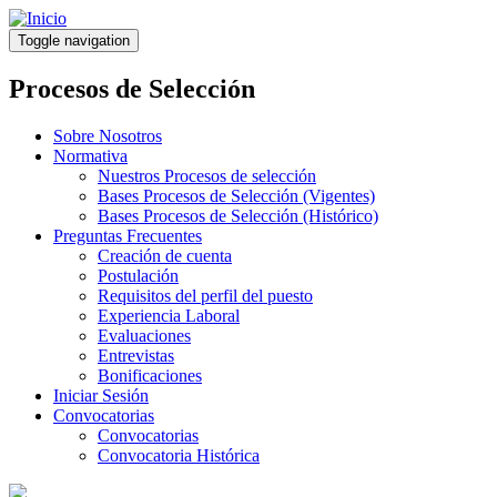
Pasar
al
Toggle navigation
contenido
principal
Procesos de Selección
Sobre Nosotros
Normativa
Nuestros Procesos de selección
Bases Procesos de Selección (Vigentes)
Bases Procesos de Selección (Histórico)
Preguntas Frecuentes
Creación de cuenta
Postulación
Requisitos del perfil del puesto
Experiencia Laboral
Evaluaciones
Entrevistas
Bonificaciones
Iniciar Sesión
Convocatorias
Convocatorias
Convocatoria Histórica