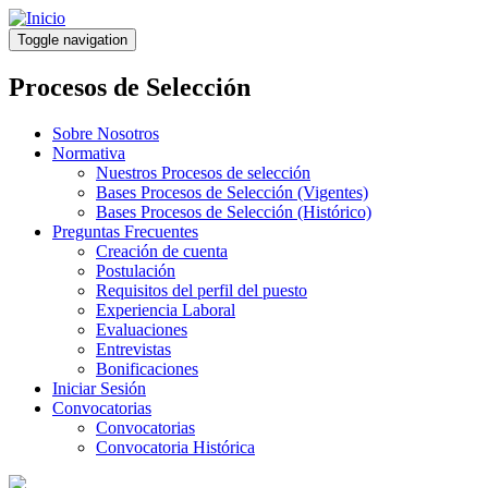
Pasar
al
Toggle navigation
contenido
principal
Procesos de Selección
Sobre Nosotros
Normativa
Nuestros Procesos de selección
Bases Procesos de Selección (Vigentes)
Bases Procesos de Selección (Histórico)
Preguntas Frecuentes
Creación de cuenta
Postulación
Requisitos del perfil del puesto
Experiencia Laboral
Evaluaciones
Entrevistas
Bonificaciones
Iniciar Sesión
Convocatorias
Convocatorias
Convocatoria Histórica