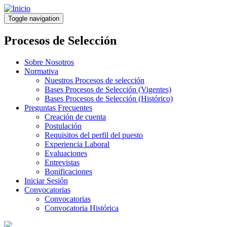
Pasar
al
Toggle navigation
contenido
principal
Procesos de Selección
Sobre Nosotros
Normativa
Nuestros Procesos de selección
Bases Procesos de Selección (Vigentes)
Bases Procesos de Selección (Histórico)
Preguntas Frecuentes
Creación de cuenta
Postulación
Requisitos del perfil del puesto
Experiencia Laboral
Evaluaciones
Entrevistas
Bonificaciones
Iniciar Sesión
Convocatorias
Convocatorias
Convocatoria Histórica