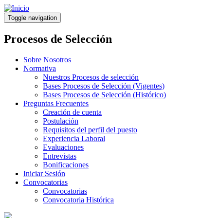
Pasar
al
Toggle navigation
contenido
principal
Procesos de Selección
Sobre Nosotros
Normativa
Nuestros Procesos de selección
Bases Procesos de Selección (Vigentes)
Bases Procesos de Selección (Histórico)
Preguntas Frecuentes
Creación de cuenta
Postulación
Requisitos del perfil del puesto
Experiencia Laboral
Evaluaciones
Entrevistas
Bonificaciones
Iniciar Sesión
Convocatorias
Convocatorias
Convocatoria Histórica