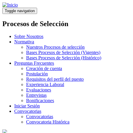
Pasar
al
Toggle navigation
contenido
principal
Procesos de Selección
Sobre Nosotros
Normativa
Nuestros Procesos de selección
Bases Procesos de Selección (Vigentes)
Bases Procesos de Selección (Histórico)
Preguntas Frecuentes
Creación de cuenta
Postulación
Requisitos del perfil del puesto
Experiencia Laboral
Evaluaciones
Entrevistas
Bonificaciones
Iniciar Sesión
Convocatorias
Convocatorias
Convocatoria Histórica