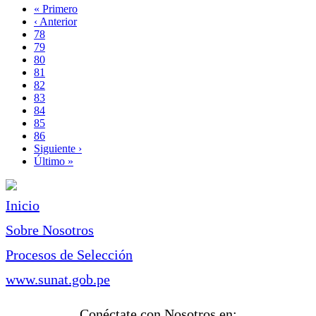
Primera
« Primero
página
Página
‹ Anterior
Paginación
anterior
Page
78
Page
79
Page
80
Page
81
Página
82
actual
Page
83
Page
84
Page
85
Page
86
Siguiente
Siguiente ›
página
Última
Último »
página
Inicio
Sobre Nosotros
Procesos de Selección
www.sunat.gob.pe
Conéctate con Nosotros en: