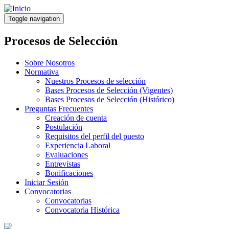
Pasar
al
Toggle navigation
contenido
principal
Procesos de Selección
Sobre Nosotros
Normativa
Nuestros Procesos de selección
Bases Procesos de Selección (Vigentes)
Bases Procesos de Selección (Histórico)
Preguntas Frecuentes
Creación de cuenta
Postulación
Requisitos del perfil del puesto
Experiencia Laboral
Evaluaciones
Entrevistas
Bonificaciones
Iniciar Sesión
Convocatorias
Convocatorias
Convocatoria Histórica