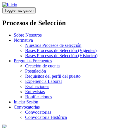
Pasar
al
Toggle navigation
contenido
principal
Procesos de Selección
Sobre Nosotros
Normativa
Nuestros Procesos de selección
Bases Procesos de Selección (Vigentes)
Bases Procesos de Selección (Histórico)
Preguntas Frecuentes
Creación de cuenta
Postulación
Requisitos del perfil del puesto
Experiencia Laboral
Evaluaciones
Entrevistas
Bonificaciones
Iniciar Sesión
Convocatorias
Convocatorias
Convocatoria Histórica