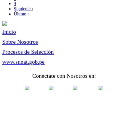
Page
9
Siguiente
Siguiente ›
página
Última
Último »
página
Inicio
Sobre Nosotros
Procesos de Selección
www.sunat.gob.pe
Conéctate con Nosotros en: