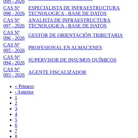
099 - 2026
CAS Nº
ESPECIALISTA DE INFRAESTRUCTURA
098 - 2026
TECNOLOGICA - BASE DE DATOS
CAS Nº
ANALISTA DE INFRAESTRUCTURA
097 - 2026
TECNOLOGICA - BASE DE DATOS
CAS Nº
GESTOR DE ORIENTACIÓN TRIBUTARIA
096 - 2026
CAS Nº
PROFESIONAL EN ALMACENES
095 - 2026
CAS Nº
SUPERVISOR DE INSUMOS QUÍMICOS
094 - 2026
CAS Nº
AGENTE FISCALIZADOR
093 - 2026
Primera
« Primero
página
Página
‹ Anterior
Paginación
anterior
Page
1
Página
2
actual
Page
3
Page
4
Page
5
Page
6
Page
7
Page
8