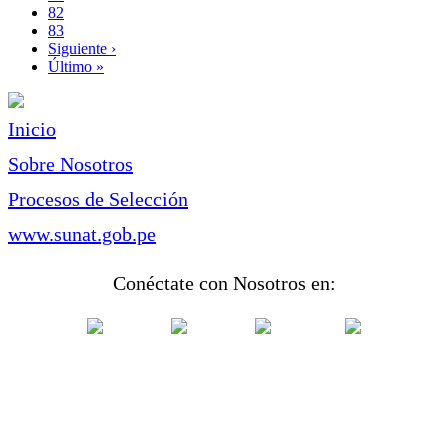
Page
82
Page
83
Siguiente
Siguiente ›
página
Última
Último »
página
Inicio
Sobre Nosotros
Procesos de Selección
www.sunat.gob.pe
Conéctate con Nosotros en: