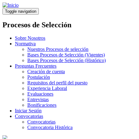
Pasar
al
Toggle navigation
contenido
principal
Procesos de Selección
Sobre Nosotros
Normativa
Nuestros Procesos de selección
Bases Procesos de Selección (Vigentes)
Bases Procesos de Selección (Histórico)
Preguntas Frecuentes
Creación de cuenta
Postulación
Requisitos del perfil del puesto
Experiencia Laboral
Evaluaciones
Entrevistas
Bonificaciones
Iniciar Sesión
Convocatorias
Convocatorias
Convocatoria Histórica