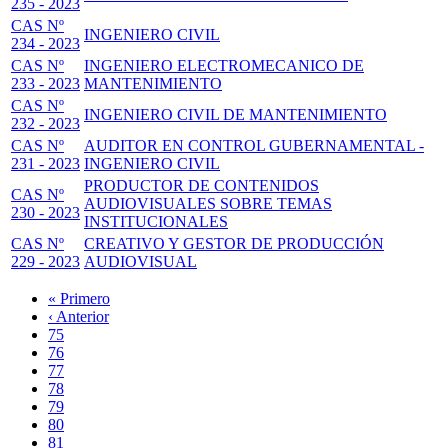
235 - 2023
CAS Nº
INGENIERO CIVIL
234 - 2023
CAS Nº
INGENIERO ELECTROMECANICO DE
233 - 2023
MANTENIMIENTO
CAS Nº
INGENIERO CIVIL DE MANTENIMIENTO
232 - 2023
CAS Nº
AUDITOR EN CONTROL GUBERNAMENTAL -
231 - 2023
INGENIERO CIVIL
PRODUCTOR DE CONTENIDOS
CAS Nº
AUDIOVISUALES SOBRE TEMAS
230 - 2023
INSTITUCIONALES
CAS Nº
CREATIVO Y GESTOR DE PRODUCCIÓN
229 - 2023
AUDIOVISUAL
Primera
« Primero
página
Página
‹ Anterior
Paginación
anterior
Page
75
Page
76
Page
77
Page
78
Página
79
actual
Page
80
Page
81