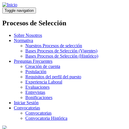
Pasar
al
Toggle navigation
contenido
principal
Procesos de Selección
Sobre Nosotros
Normativa
Nuestros Procesos de selección
Bases Procesos de Selección (Vigentes)
Bases Procesos de Selección (Histórico)
Preguntas Frecuentes
Creación de cuenta
Postulación
Requisitos del perfil del puesto
Experiencia Laboral
Evaluaciones
Entrevistas
Bonificaciones
Iniciar Sesión
Convocatorias
Convocatorias
Convocatoria Histórica