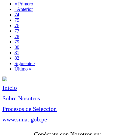
Primera
« Primero
página
Página
‹ Anterior
Paginación
anterior
Page
74
Page
75
Page
76
Page
77
Página
78
actual
Page
79
Page
80
Page
81
Page
82
Siguiente
Siguiente ›
página
Última
Último »
página
Inicio
Sobre Nosotros
Procesos de Selección
www.sunat.gob.pe
Conéctate con Nosotros en: