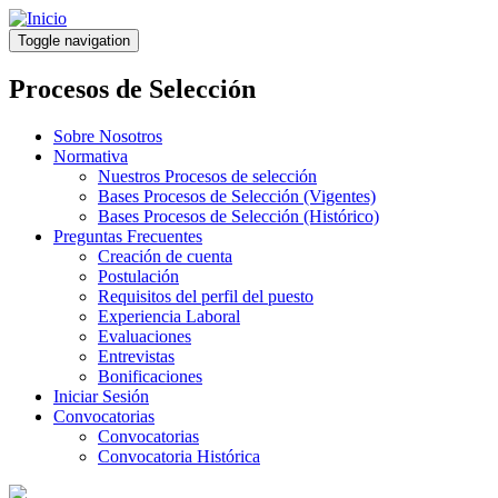
Pasar
al
Toggle navigation
contenido
principal
Procesos de Selección
Sobre Nosotros
Normativa
Nuestros Procesos de selección
Bases Procesos de Selección (Vigentes)
Bases Procesos de Selección (Histórico)
Preguntas Frecuentes
Creación de cuenta
Postulación
Requisitos del perfil del puesto
Experiencia Laboral
Evaluaciones
Entrevistas
Bonificaciones
Iniciar Sesión
Convocatorias
Convocatorias
Convocatoria Histórica