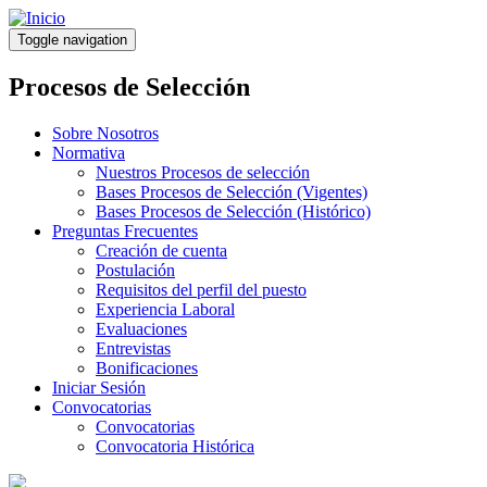
Pasar
al
Toggle navigation
contenido
principal
Procesos de Selección
Sobre Nosotros
Normativa
Nuestros Procesos de selección
Bases Procesos de Selección (Vigentes)
Bases Procesos de Selección (Histórico)
Preguntas Frecuentes
Creación de cuenta
Postulación
Requisitos del perfil del puesto
Experiencia Laboral
Evaluaciones
Entrevistas
Bonificaciones
Iniciar Sesión
Convocatorias
Convocatorias
Convocatoria Histórica