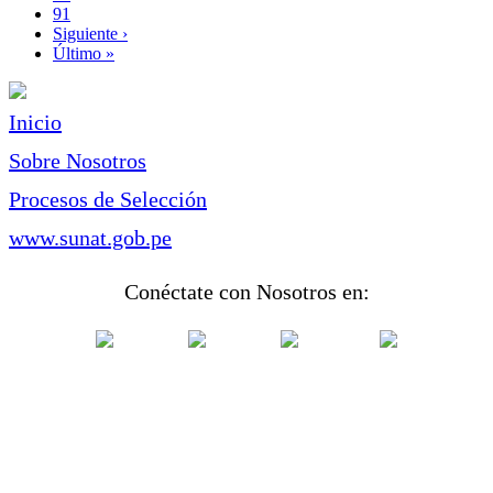
Page
91
Siguiente
Siguiente ›
página
Última
Último »
página
Inicio
Sobre Nosotros
Procesos de Selección
www.sunat.gob.pe
Conéctate con Nosotros en: