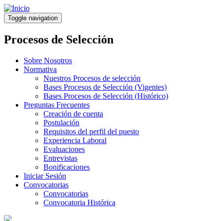
Pasar
al
Toggle navigation
contenido
principal
Procesos de Selección
Sobre Nosotros
Normativa
Nuestros Procesos de selección
Bases Procesos de Selección (Vigentes)
Bases Procesos de Selección (Histórico)
Preguntas Frecuentes
Creación de cuenta
Postulación
Requisitos del perfil del puesto
Experiencia Laboral
Evaluaciones
Entrevistas
Bonificaciones
Iniciar Sesión
Convocatorias
Convocatorias
Convocatoria Histórica