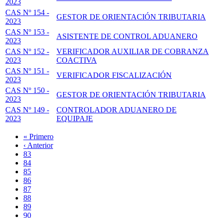
2023
CAS Nº 154 -
GESTOR DE ORIENTACIÓN TRIBUTARIA
2023
CAS Nº 153 -
ASISTENTE DE CONTROL ADUANERO
2023
CAS Nº 152 -
VERIFICADOR AUXILIAR DE COBRANZA
2023
COACTIVA
CAS Nº 151 -
VERIFICADOR FISCALIZACIÓN
2023
CAS Nº 150 -
GESTOR DE ORIENTACIÓN TRIBUTARIA
2023
CAS Nº 149 -
CONTROLADOR ADUANERO DE
2023
EQUIPAJE
Primera
« Primero
página
Página
‹ Anterior
Paginación
anterior
Page
83
Page
84
Page
85
Page
86
Página
87
actual
Page
88
Page
89
Page
90