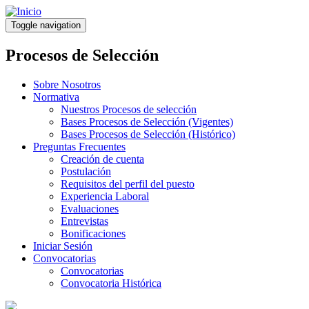
Pasar
al
Toggle navigation
contenido
principal
Procesos de Selección
Sobre Nosotros
Normativa
Nuestros Procesos de selección
Bases Procesos de Selección (Vigentes)
Bases Procesos de Selección (Histórico)
Preguntas Frecuentes
Creación de cuenta
Postulación
Requisitos del perfil del puesto
Experiencia Laboral
Evaluaciones
Entrevistas
Bonificaciones
Iniciar Sesión
Convocatorias
Convocatorias
Convocatoria Histórica