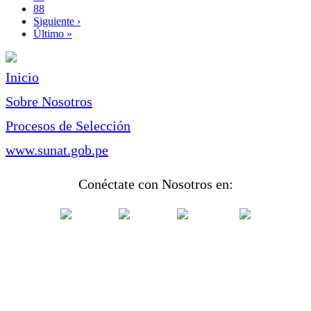
Page
88
Siguiente
Siguiente ›
página
Última
Último »
página
Inicio
Sobre Nosotros
Procesos de Selección
www.sunat.gob.pe
Conéctate con Nosotros en: