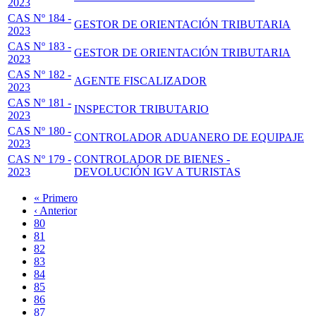
2023
CAS Nº 184 -
GESTOR DE ORIENTACIÓN TRIBUTARIA
2023
CAS Nº 183 -
GESTOR DE ORIENTACIÓN TRIBUTARIA
2023
CAS Nº 182 -
AGENTE FISCALIZADOR
2023
CAS Nº 181 -
INSPECTOR TRIBUTARIO
2023
CAS Nº 180 -
CONTROLADOR ADUANERO DE EQUIPAJE
2023
CAS Nº 179 -
CONTROLADOR DE BIENES -
2023
DEVOLUCIÓN IGV A TURISTAS
Primera
« Primero
página
Página
‹ Anterior
Paginación
anterior
Page
80
Page
81
Page
82
Page
83
Página
84
actual
Page
85
Page
86
Page
87