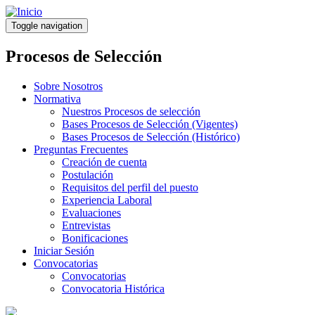
Pasar
al
Toggle navigation
contenido
principal
Procesos de Selección
Sobre Nosotros
Normativa
Nuestros Procesos de selección
Bases Procesos de Selección (Vigentes)
Bases Procesos de Selección (Histórico)
Preguntas Frecuentes
Creación de cuenta
Postulación
Requisitos del perfil del puesto
Experiencia Laboral
Evaluaciones
Entrevistas
Bonificaciones
Iniciar Sesión
Convocatorias
Convocatorias
Convocatoria Histórica