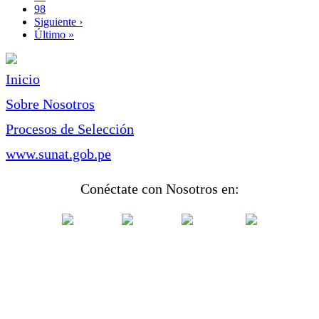
Page
98
Siguiente
Siguiente ›
página
Última
Último »
página
Inicio
Sobre Nosotros
Procesos de Selección
www.sunat.gob.pe
Conéctate con Nosotros en: