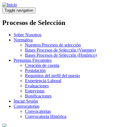
Pasar
al
Toggle navigation
contenido
principal
Procesos de Selección
Sobre Nosotros
Normativa
Nuestros Procesos de selección
Bases Procesos de Selección (Vigentes)
Bases Procesos de Selección (Histórico)
Preguntas Frecuentes
Creación de cuenta
Postulación
Requisitos del perfil del puesto
Experiencia Laboral
Evaluaciones
Entrevistas
Bonificaciones
Iniciar Sesión
Convocatorias
Convocatorias
Convocatoria Histórica