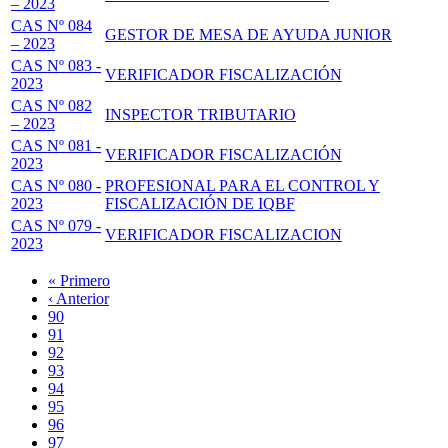
– 2023
CAS Nº 084
GESTOR DE MESA DE AYUDA JUNIOR
– 2023
CAS Nº 083 -
VERIFICADOR FISCALIZACIÓN
2023
CAS Nº 082
INSPECTOR TRIBUTARIO
– 2023
CAS Nº 081 -
VERIFICADOR FISCALIZACIÓN
2023
CAS Nº 080 -
PROFESIONAL PARA EL CONTROL Y
2023
FISCALIZACIÓN DE IQBF
CAS Nº 079 -
VERIFICADOR FISCALIZACION
2023
Primera
« Primero
página
Página
‹ Anterior
Paginación
anterior
Page
90
Page
91
Page
92
Page
93
Página
94
actual
Page
95
Page
96
Page
97