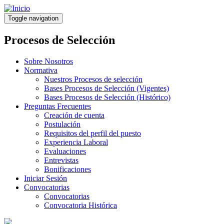
Pasar
al
Toggle navigation
contenido
principal
Procesos de Selección
Sobre Nosotros
Normativa
Nuestros Procesos de selección
Bases Procesos de Selección (Vigentes)
Bases Procesos de Selección (Histórico)
Preguntas Frecuentes
Creación de cuenta
Postulación
Requisitos del perfil del puesto
Experiencia Laboral
Evaluaciones
Entrevistas
Bonificaciones
Iniciar Sesión
Convocatorias
Convocatorias
Convocatoria Histórica