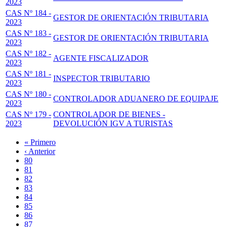
2023
CAS Nº 184 -
GESTOR DE ORIENTACIÓN TRIBUTARIA
2023
CAS Nº 183 -
GESTOR DE ORIENTACIÓN TRIBUTARIA
2023
CAS Nº 182 -
AGENTE FISCALIZADOR
2023
CAS Nº 181 -
INSPECTOR TRIBUTARIO
2023
CAS Nº 180 -
CONTROLADOR ADUANERO DE EQUIPAJE
2023
CAS Nº 179 -
CONTROLADOR DE BIENES -
2023
DEVOLUCIÓN IGV A TURISTAS
Primera
« Primero
página
Página
‹ Anterior
Paginación
anterior
Page
80
Page
81
Page
82
Page
83
Página
84
actual
Page
85
Page
86
Page
87