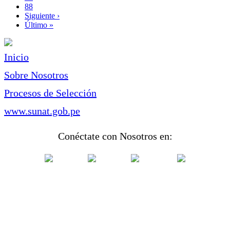
Page
88
Siguiente
Siguiente ›
página
Última
Último »
página
Inicio
Sobre Nosotros
Procesos de Selección
www.sunat.gob.pe
Conéctate con Nosotros en: