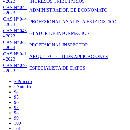
- 2023
INGRESOS TRIBUTARIOS
CAS Nº 045
ADMINISTRADOR DE ECONOMATO
- 2023
CAS Nº 044
PROFESIONAL ANALISTA ESTADISTICO
- 2023
CAS Nº 043
GESTOR DE INFORMACIÓN
- 2023
CAS Nº 042
PROFESIONAL INSPECTOR
- 2023
CAS Nº 041
ARQUITECTO TI DE APLICACIONES
- 2023
CAS Nº 040
ESPECIALISTA DE DATOS
- 2023
Primera
« Primero
página
Página
‹ Anterior
Paginación
anterior
Page
94
Page
95
Page
96
Page
97
Página
98
actual
Page
99
Page
100
Page
101