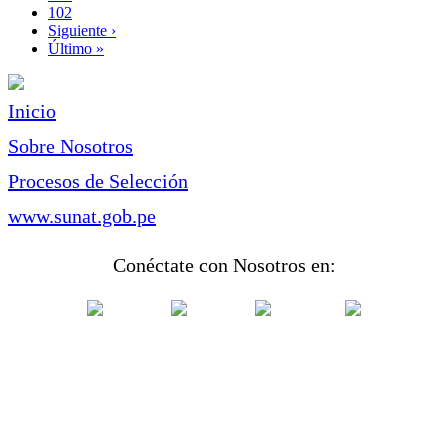
Page
102
Siguiente
Siguiente ›
página
Última
Último »
página
Inicio
Sobre Nosotros
Procesos de Selección
www.sunat.gob.pe
Conéctate con Nosotros en: