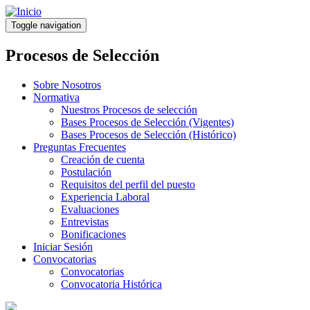
Pasar
al
Toggle navigation
contenido
principal
Procesos de Selección
Sobre Nosotros
Normativa
Nuestros Procesos de selección
Bases Procesos de Selección (Vigentes)
Bases Procesos de Selección (Histórico)
Preguntas Frecuentes
Creación de cuenta
Postulación
Requisitos del perfil del puesto
Experiencia Laboral
Evaluaciones
Entrevistas
Bonificaciones
Iniciar Sesión
Convocatorias
Convocatorias
Convocatoria Histórica