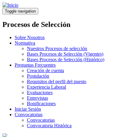
Pasar
al
Toggle navigation
contenido
principal
Procesos de Selección
Sobre Nosotros
Normativa
Nuestros Procesos de selección
Bases Procesos de Selección (Vigentes)
Bases Procesos de Selección (Histórico)
Preguntas Frecuentes
Creación de cuenta
Postulación
Requisitos del perfil del puesto
Experiencia Laboral
Evaluaciones
Entrevistas
Bonificaciones
Iniciar Sesión
Convocatorias
Convocatorias
Convocatoria Histórica