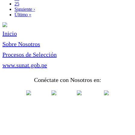
Page
25
Siguiente
Siguiente ›
página
Última
Último »
página
Inicio
Sobre Nosotros
Procesos de Selección
www.sunat.gob.pe
Conéctate con Nosotros en: