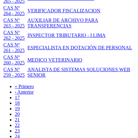
265 - 2025
CAS Nº
VERIFICADOR FISCALIZACION
264 - 2025
CAS Nº
AUXILIAR DE ARCHIVO PARA
263 - 2025
TRANSFERENCIAS
CAS Nº
INSPECTOR TRIBUTARIO - I LIMA
262 - 2025
CAS Nº
ESPECIALISTA EN DOTACIÓN DE PERSONAL
261 - 2025
CAS Nº
MEDICO VETERINARIO
260 - 2025
CAS Nº
ANALISTA DE SISTEMAS SOLUCIONES WEB
259 - 2025
SENIOR
Primera
« Primero
página
Página
‹ Anterior
Paginación
anterior
Page
17
Page
18
Page
19
Page
20
Página
21
actual
Page
22
Page
23
Page
24