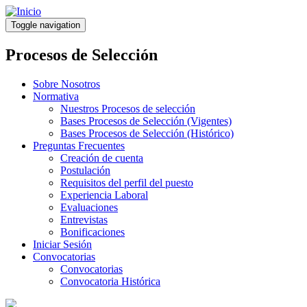
Pasar
al
Toggle navigation
contenido
principal
Procesos de Selección
Sobre Nosotros
Normativa
Nuestros Procesos de selección
Bases Procesos de Selección (Vigentes)
Bases Procesos de Selección (Histórico)
Preguntas Frecuentes
Creación de cuenta
Postulación
Requisitos del perfil del puesto
Experiencia Laboral
Evaluaciones
Entrevistas
Bonificaciones
Iniciar Sesión
Convocatorias
Convocatorias
Convocatoria Histórica