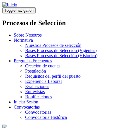
Pasar
al
Toggle navigation
contenido
principal
Procesos de Selección
Sobre Nosotros
Normativa
Nuestros Procesos de selección
Bases Procesos de Selección (Vigentes)
Bases Procesos de Selección (Histórico)
Preguntas Frecuentes
Creación de cuenta
Postulación
Requisitos del perfil del puesto
Experiencia Laboral
Evaluaciones
Entrevistas
Bonificaciones
Iniciar Sesión
Convocatorias
Convocatorias
Convocatoria Histórica