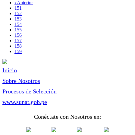
página
Página
‹ Anterior
Paginación
anterior
Page
151
Page
152
Page
153
Page
154
Page
155
Page
156
Page
157
Page
158
Página
159
actual
Inicio
Sobre Nosotros
Procesos de Selección
www.sunat.gob.pe
Conéctate con Nosotros en: