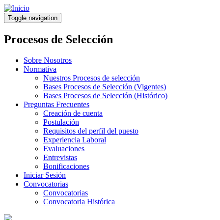
Pasar
al
Toggle navigation
contenido
principal
Procesos de Selección
Sobre Nosotros
Normativa
Nuestros Procesos de selección
Bases Procesos de Selección (Vigentes)
Bases Procesos de Selección (Histórico)
Preguntas Frecuentes
Creación de cuenta
Postulación
Requisitos del perfil del puesto
Experiencia Laboral
Evaluaciones
Entrevistas
Bonificaciones
Iniciar Sesión
Convocatorias
Convocatorias
Convocatoria Histórica