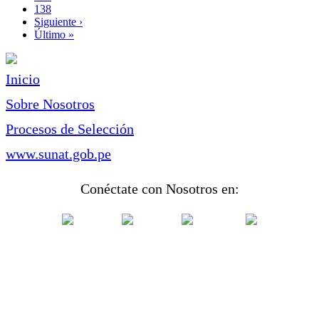
Page
138
Siguiente
Siguiente ›
página
Última
Último »
página
Inicio
Sobre Nosotros
Procesos de Selección
www.sunat.gob.pe
Conéctate con Nosotros en: