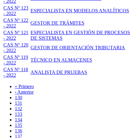
- 2022
CAS Nº 123
ESPECIALISTA EN MODELOS ANALÍTICOS
- 2022
CAS Nº 122
GESTOR DE TRÁMITES
- 2022
CAS Nº 121
ESPECIALISTA EN GESTIÓN DE PROCESOS
- 2022
DE SISTEMAS
CAS Nº 120
GESTOR DE ORIENTACIÓN TRIBUTARIA
- 2022
CAS Nº 119
TÉCNICO EN ALMACENES
- 2022
CAS Nº 118
ANALISTA DE PRUEBAS
- 2022
Primera
« Primero
página
Página
‹ Anterior
Paginación
anterior
Page
130
Page
131
Page
132
Page
133
Página
134
actual
Page
135
Page
136
Page
137