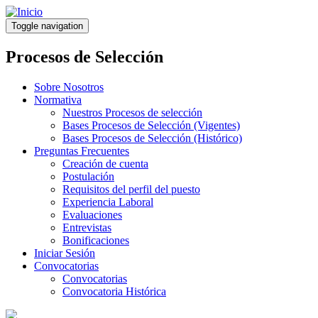
Pasar
al
Toggle navigation
contenido
principal
Procesos de Selección
Sobre Nosotros
Normativa
Nuestros Procesos de selección
Bases Procesos de Selección (Vigentes)
Bases Procesos de Selección (Histórico)
Preguntas Frecuentes
Creación de cuenta
Postulación
Requisitos del perfil del puesto
Experiencia Laboral
Evaluaciones
Entrevistas
Bonificaciones
Iniciar Sesión
Convocatorias
Convocatorias
Convocatoria Histórica