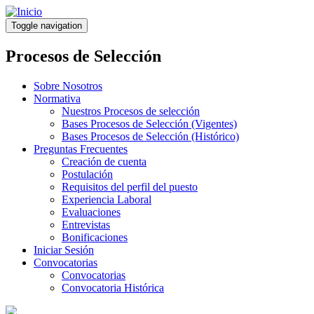
Pasar
al
Toggle navigation
contenido
principal
Procesos de Selección
Sobre Nosotros
Normativa
Nuestros Procesos de selección
Bases Procesos de Selección (Vigentes)
Bases Procesos de Selección (Histórico)
Preguntas Frecuentes
Creación de cuenta
Postulación
Requisitos del perfil del puesto
Experiencia Laboral
Evaluaciones
Entrevistas
Bonificaciones
Iniciar Sesión
Convocatorias
Convocatorias
Convocatoria Histórica