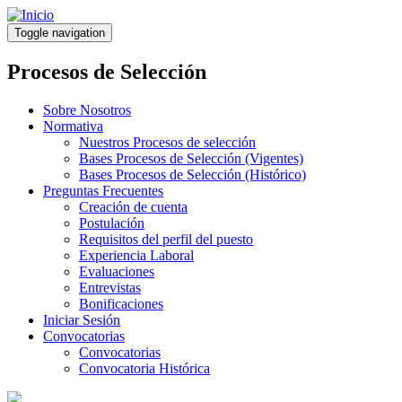
Pasar
al
Toggle navigation
contenido
principal
Procesos de Selección
Sobre Nosotros
Normativa
Nuestros Procesos de selección
Bases Procesos de Selección (Vigentes)
Bases Procesos de Selección (Histórico)
Preguntas Frecuentes
Creación de cuenta
Postulación
Requisitos del perfil del puesto
Experiencia Laboral
Evaluaciones
Entrevistas
Bonificaciones
Iniciar Sesión
Convocatorias
Convocatorias
Convocatoria Histórica