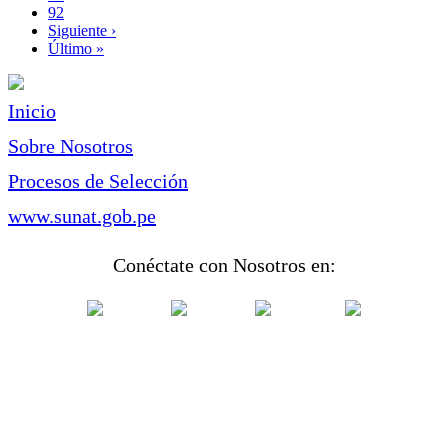
Page
92
Siguiente
Siguiente ›
página
Última
Último »
página
Inicio
Sobre Nosotros
Procesos de Selección
www.sunat.gob.pe
Conéctate con Nosotros en: