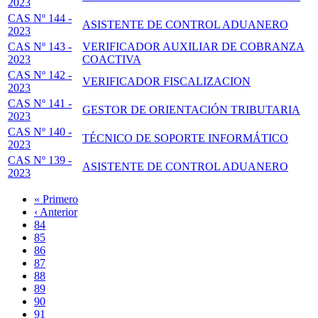
2023
CAS Nº 144 -
ASISTENTE DE CONTROL ADUANERO
2023
CAS Nº 143 -
VERIFICADOR AUXILIAR DE COBRANZA
2023
COACTIVA
CAS Nº 142 -
VERIFICADOR FISCALIZACION
2023
CAS Nº 141 -
GESTOR DE ORIENTACIÓN TRIBUTARIA
2023
CAS Nº 140 -
TÉCNICO DE SOPORTE INFORMÁTICO
2023
CAS Nº 139 -
ASISTENTE DE CONTROL ADUANERO
2023
Primera
« Primero
página
Página
‹ Anterior
Paginación
anterior
Page
84
Page
85
Page
86
Page
87
Página
88
actual
Page
89
Page
90
Page
91