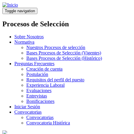
Pasar
al
Toggle navigation
contenido
principal
Procesos de Selección
Sobre Nosotros
Normativa
Nuestros Procesos de selección
Bases Procesos de Selección (Vigentes)
Bases Procesos de Selección (Histórico)
Preguntas Frecuentes
Creación de cuenta
Postulación
Requisitos del perfil del puesto
Experiencia Laboral
Evaluaciones
Entrevistas
Bonificaciones
Iniciar Sesión
Convocatorias
Convocatorias
Convocatoria Histórica