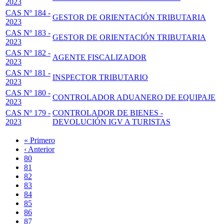
2023
CAS Nº 184 -
GESTOR DE ORIENTACIÓN TRIBUTARIA
2023
CAS Nº 183 -
GESTOR DE ORIENTACIÓN TRIBUTARIA
2023
CAS Nº 182 -
AGENTE FISCALIZADOR
2023
CAS Nº 181 -
INSPECTOR TRIBUTARIO
2023
CAS Nº 180 -
CONTROLADOR ADUANERO DE EQUIPAJE
2023
CAS Nº 179 -
CONTROLADOR DE BIENES -
2023
DEVOLUCIÓN IGV A TURISTAS
Primera
« Primero
página
Página
‹ Anterior
Paginación
anterior
Page
80
Page
81
Page
82
Page
83
Página
84
actual
Page
85
Page
86
Page
87