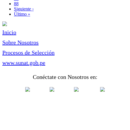
Page
88
Siguiente
Siguiente ›
página
Última
Último »
página
Inicio
Sobre Nosotros
Procesos de Selección
www.sunat.gob.pe
Conéctate con Nosotros en: