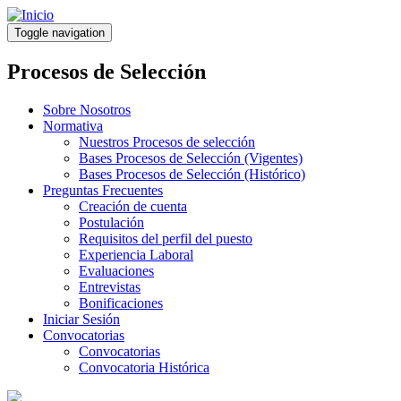
Pasar
al
Toggle navigation
contenido
principal
Procesos de Selección
Sobre Nosotros
Normativa
Nuestros Procesos de selección
Bases Procesos de Selección (Vigentes)
Bases Procesos de Selección (Histórico)
Preguntas Frecuentes
Creación de cuenta
Postulación
Requisitos del perfil del puesto
Experiencia Laboral
Evaluaciones
Entrevistas
Bonificaciones
Iniciar Sesión
Convocatorias
Convocatorias
Convocatoria Histórica