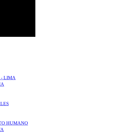
- LIMA
MA
ALES
NTO HUMANO
TA