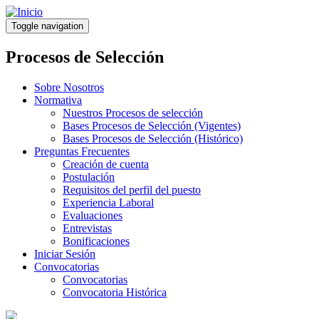
Pasar
al
Toggle navigation
contenido
principal
Procesos de Selección
Sobre Nosotros
Normativa
Nuestros Procesos de selección
Bases Procesos de Selección (Vigentes)
Bases Procesos de Selección (Histórico)
Preguntas Frecuentes
Creación de cuenta
Postulación
Requisitos del perfil del puesto
Experiencia Laboral
Evaluaciones
Entrevistas
Bonificaciones
Iniciar Sesión
Convocatorias
Convocatorias
Convocatoria Histórica