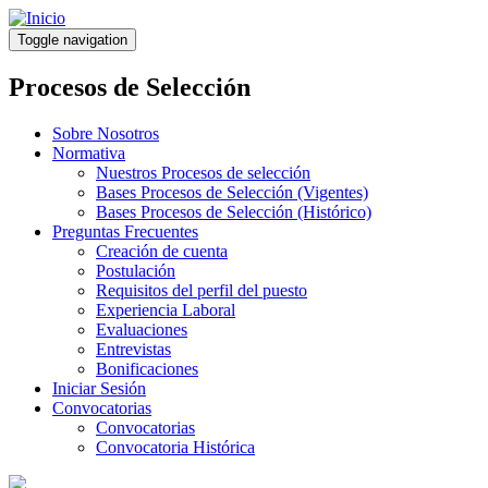
Pasar
al
Toggle navigation
contenido
principal
Procesos de Selección
Sobre Nosotros
Normativa
Nuestros Procesos de selección
Bases Procesos de Selección (Vigentes)
Bases Procesos de Selección (Histórico)
Preguntas Frecuentes
Creación de cuenta
Postulación
Requisitos del perfil del puesto
Experiencia Laboral
Evaluaciones
Entrevistas
Bonificaciones
Iniciar Sesión
Convocatorias
Convocatorias
Convocatoria Histórica