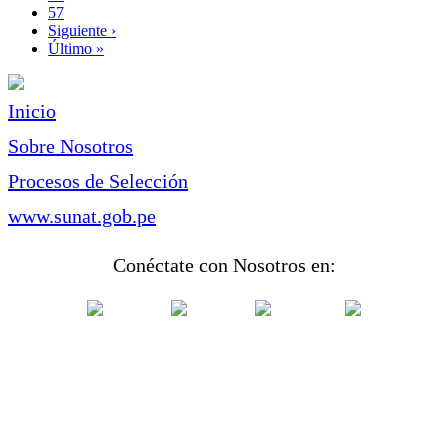
Page
57
Siguiente
Siguiente ›
página
Última
Último »
página
Inicio
Sobre Nosotros
Procesos de Selección
www.sunat.gob.pe
Conéctate con Nosotros en: