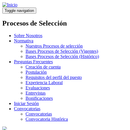
Pasar
al
Toggle navigation
contenido
principal
Procesos de Selección
Sobre Nosotros
Normativa
Nuestros Procesos de selección
Bases Procesos de Selección (Vigentes)
Bases Procesos de Selección (Histórico)
Preguntas Frecuentes
Creación de cuenta
Postulación
Requisitos del perfil del puesto
Experiencia Laboral
Evaluaciones
Entrevistas
Bonificaciones
Iniciar Sesión
Convocatorias
Convocatorias
Convocatoria Histórica