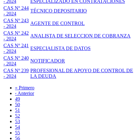
- 2024
ESPECIALIZADO EN CONTRATACIONES
CAS Nº 244
TÉCNICO DEPOSITARIO
- 2024
CAS Nº 243
AGENTE DE CONTROL
- 2024
CAS Nº 242
ANALISTA DE SELECCION DE COBRANZA
- 2024
CAS Nº 241
ESPECIALISTA DE DATOS
- 2024
CAS Nº 240
NOTIFICADOR
- 2024
CAS Nº 239
PROFESIONAL DE APOYO DE CONTROL DE
- 2024
LA DEUDA
Primera
« Primero
página
Página
‹ Anterior
Paginación
anterior
Page
49
Page
50
Page
51
Page
52
Página
53
actual
Page
54
Page
55
Page
56