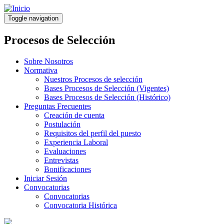
Pasar
al
Toggle navigation
contenido
principal
Procesos de Selección
Sobre Nosotros
Normativa
Nuestros Procesos de selección
Bases Procesos de Selección (Vigentes)
Bases Procesos de Selección (Histórico)
Preguntas Frecuentes
Creación de cuenta
Postulación
Requisitos del perfil del puesto
Experiencia Laboral
Evaluaciones
Entrevistas
Bonificaciones
Iniciar Sesión
Convocatorias
Convocatorias
Convocatoria Histórica