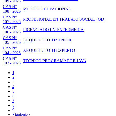
109 - 2026
CAS Nº
MÉDICO OCUPACIONAL
108 - 2026
CAS Nº
PROFESIONAL EN TRABAJO SOCIAL - OD
107 - 2026
CAS Nº
LICENCIADO EN ENFERMERIA
106 - 2026
CAS Nº
ARQUITECTO TI SENIOR
105 - 2026
CAS Nº
ARQUITECTO TI EXPERTO
104 - 2026
CAS Nº
TÉCNICO PROGRAMADOR JAVA
103 - 2026
Página
1
actual
Page
2
Paginación
Page
3
Page
4
Page
5
Page
6
Page
7
Page
8
Page
9
Siguiente
Siguiente ›