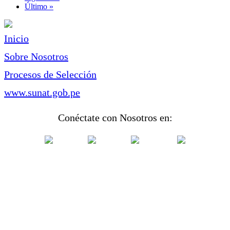
página
Última
Último »
página
Inicio
Sobre Nosotros
Procesos de Selección
www.sunat.gob.pe
Conéctate con Nosotros en: