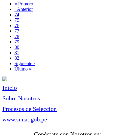
Primera
« Primero
página
Página
‹ Anterior
Paginación
anterior
Page
74
Page
75
Page
76
Page
77
Página
78
actual
Page
79
Page
80
Page
81
Page
82
Siguiente
Siguiente ›
página
Última
Último »
página
Inicio
Sobre Nosotros
Procesos de Selección
www.sunat.gob.pe
Conéctate con Nosotros en: