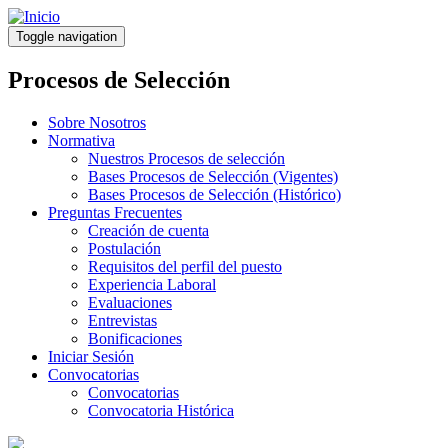
Pasar
al
Toggle navigation
contenido
principal
Procesos de Selección
Sobre Nosotros
Normativa
Nuestros Procesos de selección
Bases Procesos de Selección (Vigentes)
Bases Procesos de Selección (Histórico)
Preguntas Frecuentes
Creación de cuenta
Postulación
Requisitos del perfil del puesto
Experiencia Laboral
Evaluaciones
Entrevistas
Bonificaciones
Iniciar Sesión
Convocatorias
Convocatorias
Convocatoria Histórica