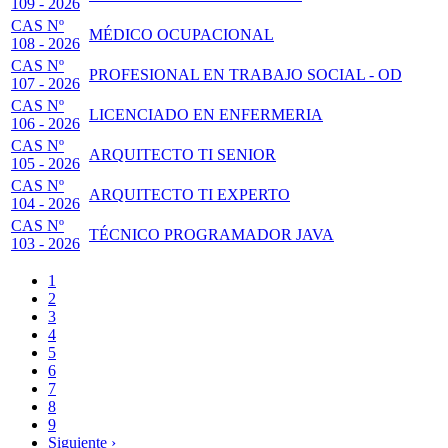
109 - 2026
CAS Nº
MÉDICO OCUPACIONAL
108 - 2026
CAS Nº
PROFESIONAL EN TRABAJO SOCIAL - OD
107 - 2026
CAS Nº
LICENCIADO EN ENFERMERIA
106 - 2026
CAS Nº
ARQUITECTO TI SENIOR
105 - 2026
CAS Nº
ARQUITECTO TI EXPERTO
104 - 2026
CAS Nº
TÉCNICO PROGRAMADOR JAVA
103 - 2026
Página
1
actual
Page
2
Paginación
Page
3
Page
4
Page
5
Page
6
Page
7
Page
8
Page
9
Siguiente
Siguiente ›