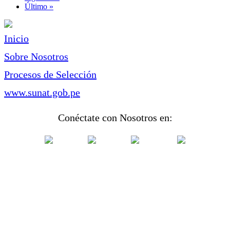
página
Última
Último »
página
Inicio
Sobre Nosotros
Procesos de Selección
www.sunat.gob.pe
Conéctate con Nosotros en: