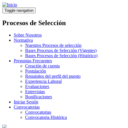
Pasar
al
Toggle navigation
contenido
principal
Procesos de Selección
Sobre Nosotros
Normativa
Nuestros Procesos de selección
Bases Procesos de Selección (Vigentes)
Bases Procesos de Selección (Histórico)
Preguntas Frecuentes
Creación de cuenta
Postulación
Requisitos del perfil del puesto
Experiencia Laboral
Evaluaciones
Entrevistas
Bonificaciones
Iniciar Sesión
Convocatorias
Convocatorias
Convocatoria Histórica