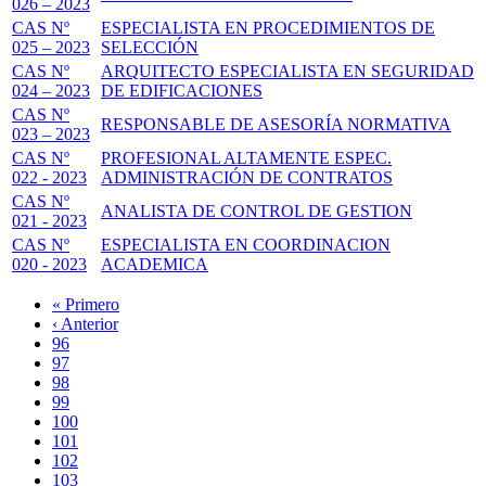
026 – 2023
CAS Nº
ESPECIALISTA EN PROCEDIMIENTOS DE
025 – 2023
SELECCIÓN
CAS Nº
ARQUITECTO ESPECIALISTA EN SEGURIDAD
024 – 2023
DE EDIFICACIONES
CAS Nº
RESPONSABLE DE ASESORÍA NORMATIVA
023 – 2023
CAS Nº
PROFESIONAL ALTAMENTE ESPEC.
022 - 2023
ADMINISTRACIÓN DE CONTRATOS
CAS Nº
ANALISTA DE CONTROL DE GESTION
021 - 2023
CAS Nº
ESPECIALISTA EN COORDINACION
020 - 2023
ACADEMICA
Primera
« Primero
página
Página
‹ Anterior
Paginación
anterior
Page
96
Page
97
Page
98
Page
99
Página
100
actual
Page
101
Page
102
Page
103