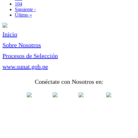
Page
104
Siguiente
Siguiente ›
página
Última
Último »
página
Inicio
Sobre Nosotros
Procesos de Selección
www.sunat.gob.pe
Conéctate con Nosotros en: