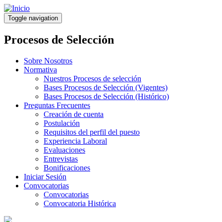
Pasar
al
Toggle navigation
contenido
principal
Procesos de Selección
Sobre Nosotros
Normativa
Nuestros Procesos de selección
Bases Procesos de Selección (Vigentes)
Bases Procesos de Selección (Histórico)
Preguntas Frecuentes
Creación de cuenta
Postulación
Requisitos del perfil del puesto
Experiencia Laboral
Evaluaciones
Entrevistas
Bonificaciones
Iniciar Sesión
Convocatorias
Convocatorias
Convocatoria Histórica