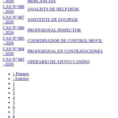
- 2026
MERCANCÍAS
CAS Nº 088
ANALISTA DE HELP DESK
- 2026
CAS Nº 087
ASISTENTE DE EQUIPAJE
- 2026
CAS Nº 086
PROFESIONAL INSPECTOR
- 2026
CAS Nº 085
COORDINADOR DE CONTROL MOVIL
- 2026
CAS Nº 084
PROFESIONAL EN CONTRATACIONES
- 2026
CAS Nº 083
OPERARIO DE APOYO CANINO
- 2026
Primera
« Primero
página
Página
‹ Anterior
Paginación
anterior
Page
1
Page
2
Página
3
actual
Page
4
Page
5
Page
6
Page
7
Page
8