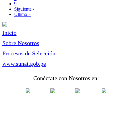
Page
9
Siguiente
Siguiente ›
página
Última
Último »
página
Inicio
Sobre Nosotros
Procesos de Selección
www.sunat.gob.pe
Conéctate con Nosotros en: