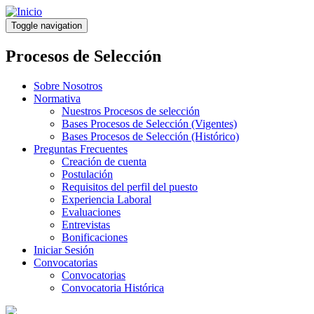
Pasar
al
Toggle navigation
contenido
principal
Procesos de Selección
Sobre Nosotros
Normativa
Nuestros Procesos de selección
Bases Procesos de Selección (Vigentes)
Bases Procesos de Selección (Histórico)
Preguntas Frecuentes
Creación de cuenta
Postulación
Requisitos del perfil del puesto
Experiencia Laboral
Evaluaciones
Entrevistas
Bonificaciones
Iniciar Sesión
Convocatorias
Convocatorias
Convocatoria Histórica